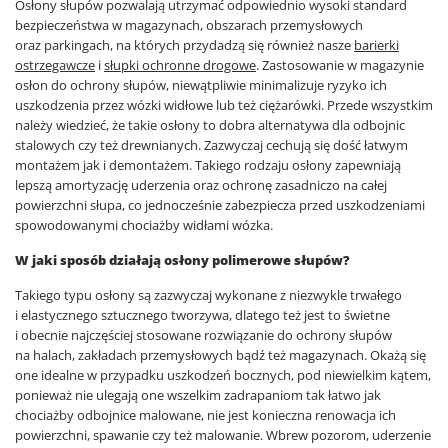
Osłony słupów pozwalają utrzymać odpowiednio wysoki standard
bezpieczeństwa w magazynach, obszarach przemysłowych
oraz parkingach, na których przydadzą się również nasze
barierki
ostrzegawcze
i
słupki ochronne drogowe
. Zastosowanie w magazynie
osłon do ochrony słupów, niewątpliwie minimalizuje ryzyko ich
uszkodzenia przez wózki widłowe lub też ciężarówki. Przede wszystkim
należy wiedzieć, że takie osłony to dobra alternatywa dla odbojnic
stalowych czy też drewnianych. Zazwyczaj cechują się dość łatwym
montażem jak i demontażem. Takiego rodzaju osłony zapewniają
lepszą amortyzację uderzenia oraz ochronę zasadniczo na całej
powierzchni słupa, co jednocześnie zabezpiecza przed uszkodzeniami
spowodowanymi chociażby widłami wózka.
W jaki sposób działają osłony polimerowe słupów?
Takiego typu osłony są zazwyczaj wykonane z niezwykle trwałego
i elastycznego sztucznego tworzywa, dlatego też jest to świetne
i obecnie najczęściej stosowane rozwiązanie do ochrony słupów
na halach, zakładach przemysłowych bądź też magazynach. Okażą się
one idealne w przypadku uszkodzeń bocznych, pod niewielkim kątem,
ponieważ nie ulegają one wszelkim zadrapaniom tak łatwo jak
chociażby odbojnice malowane, nie jest konieczna renowacja ich
powierzchni, spawanie czy też malowanie. Wbrew pozorom, uderzenie