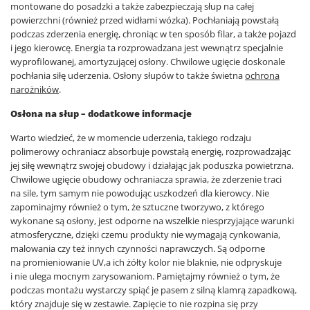
montowane do posadzki a także zabezpieczają słup na całej
powierzchni (również przed widłami wózka). Pochłaniają powstałą
podczas zderzenia energię, chroniąc w ten sposób filar, a także pojazd
i jego kierowcę. Energia ta rozprowadzana jest wewnątrz specjalnie
wyprofilowanej, amortyzującej osłony. Chwilowe ugięcie doskonale
pochłania siłę uderzenia. Osłony słupów to także świetna
ochrona
narożników
.
Osłona na słup – dodatkowe informacje
Warto wiedzieć, że w momencie uderzenia, takiego rodzaju
polimerowy ochraniacz absorbuje powstałą energię, rozprowadzając
jej siłę wewnątrz swojej obudowy i działając jak poduszka powietrzna.
Chwilowe ugięcie obudowy ochraniacza sprawia, że zderzenie traci
na sile, tym samym nie powodując uszkodzeń dla kierowcy. Nie
zapominajmy również o tym, że sztuczne tworzywo, z którego
wykonane są osłony, jest odporne na wszelkie niesprzyjające warunki
atmosferyczne, dzięki czemu produkty nie wymagają cynkowania,
malowania czy też innych czynności naprawczych. Są odporne
na promieniowanie UV,a ich żółty kolor nie blaknie, nie odpryskuje
i nie ulega mocnym zarysowaniom. Pamiętajmy również o tym, że
podczas montażu wystarczy spiąć je pasem z silną klamrą zapadkową,
który znajduje się w zestawie. Zapięcie to nie rozpina się przy