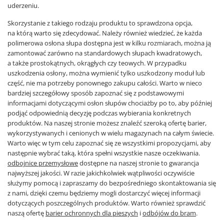
uderzeniu.
Skorzystanie z takiego rodzaju produktu to sprawdzona opcja,
na którą warto się zdecydować. Należy również wiedzieć, że każda
polimerowa osłona słupa dostępna jest w kilku rozmiarach, można ją
zamontować zarówno na standardowych słupach kwadratowych,
a także prostokątnych, okrągłych czy teowych. W przypadku
uszkodzenia osłony, można wymienić tylko uszkodzony moduł lub
część, nie ma potrzeby ponownego zakupu całości. Warto w nieco
bardziej szczegółowy sposób zapoznać się z podstawowymi
informacjami dotyczącymi osłon słupów chociażby po to, aby później
podjąć odpowiednią decyzję podczas wybierania konkretnych
produktów. Na naszej stronie możesz znaleźć szeroką ofertę barier,
wykorzystywanych i cenionych w wielu magazynach na całym świecie.
Warto więc w tym celu zapoznać się ze wszystkimi propozycjami, aby
następnie wybrać taką, która spełni wszystkie nasze oczekiwania.
odbojnice przemysłowe
dostępne na naszej stronie to gwarancja
najwyższej jakości. W razie jakichkolwiek wątpliwości oczywiście
służymy pomocą i zapraszamy do bezpośredniego skontaktowania się
z nami, dzięki czemu będziemy mogli dostarczyć więcej informacji
dotyczących poszczególnych produktów. Warto również sprawdzić
naszą ofertę
barier ochronnych dla pieszych
i
odbójów do bram
.