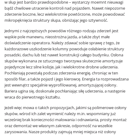
w słup jest bardzo prawdopodobne – wystarczy moemnt nieuwagi
bądź chwilowe utracenie kontroli nad pojazdem. Nawet niepozorne
zderzenie boczne, lecz wielokrotnie powtórzone, może powodować
mikropęknięcia struktury słupa, obniżając jego sztywność.
Jednymi z najczęstszych powodów różnego rodzaju zderzeń jest
wąskie pole manewru, nieostrożna jazda, a także zbyt małe
doświadczenie operatora. Należy zdawać sobie sprawę z tego, że
każdorazowe uszkodzenie kolumny powoduje osłabienie struktury
posadzki, dachu lub też nawet konstrukcji całego budynku. Osłona
słupów wykonana ze sztucznego tworzywa skutecznie amortyzuje
pojedyncze lecz silne kolizje, jak i wielokrotne drobne uderzenia.
Pochłaniają powstałą podczas zderzenia energię, chroniąc w ten
sposób filar, a także pojazd i jego kierowcę. Energia ta rozprowadzana
jest wewnątrz specjalnie wyprofilowanej, amortyzującej osłony.
Bariera ugina się, doskonale pochłaniając siłę uderzenia, a następnie
wraca do pierwotnego kształtu.
Jeżeli więc mowa o takich propozycjach, jakimi są polimerowe osłony
słupów, wśrod ich zalet wymienić należy m.in. wspomniany już
wcześniej brak konieczności malowania i odnawiania, prosty montaż
oraz demontaż we własnym zakresie, odporność na wszelkie
zarysowania. Nasze produkty zajmują mniej miejsca niż osłony