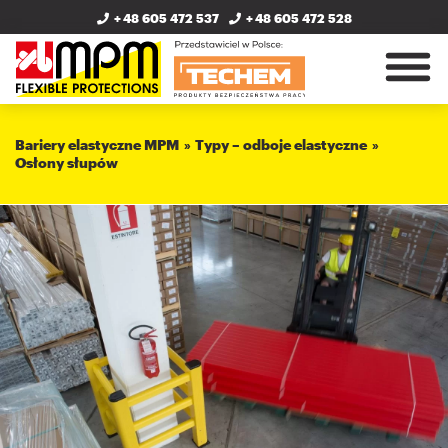
+ 48 605 472 537
+ 48 605 472 528
Bariery elastyczne MPM
Typy – odboje elastyczne
Osłony słupów