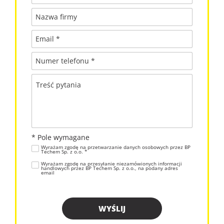
Nazwa firmy
Email *
Numer telefonu *
Treść pytania
* Pole wymagane
Wyrażam zgodę na przetwarzanie danych osobowych przez BP
Techem Sp. z o.o. *
Wyrażam zgodę na przesyłanie niezamówionych informacji
handlowych przez BP Techem Sp. z o.o., na podany adres
email