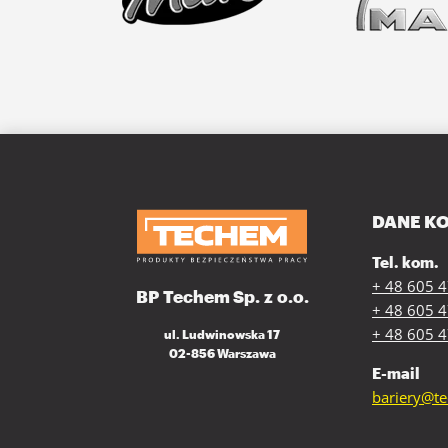
DANE K
Tel. kom.
+ 48 605 
BP Techem Sp. z o.o.
+ 48 605 
+ 48 605 
ul. Ludwinowska 17
02-856 Warszawa
E-mail
bariery@t