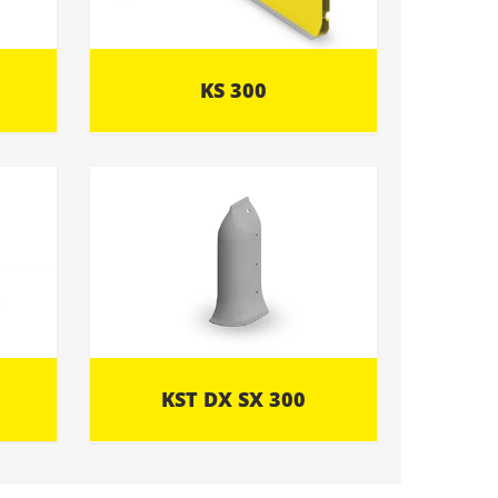
KS 300
KST DX SX 300