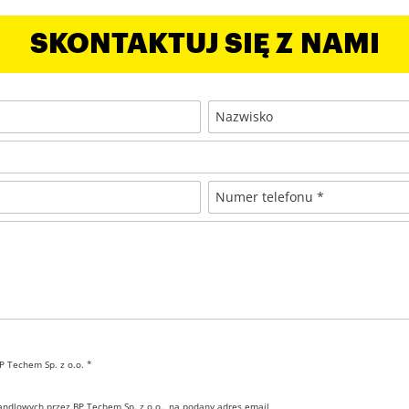
SKONTAKTUJ SIĘ Z NAMI
Nazwisko
Numer telefonu *
 Techem Sp. z o.o. *
ndlowych przez BP Techem Sp. z o.o., na podany adres email