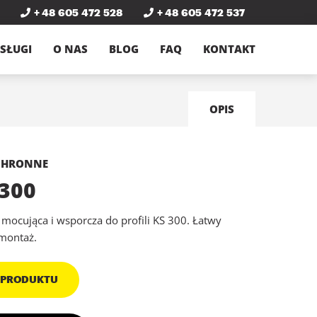
+ 48 605 472 528
+ 48 605 472 537
SŁUGI
O NAS
BLOG
FAQ
KONTAKT
OPIS
CHRONNE
 300
 mocująca i wsporcza do profili KS 300. Łatwy
 montaż.
 PRODUKTU