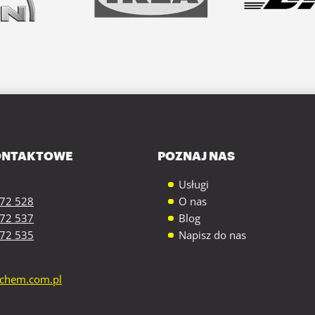
ONTAKTOWE
POZNAJ NAS
Usługi
472 528
O nas
472 537
Blog
472 535
Napisz do nas
echem.com.pl