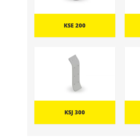
KSE 200
KSJ 300