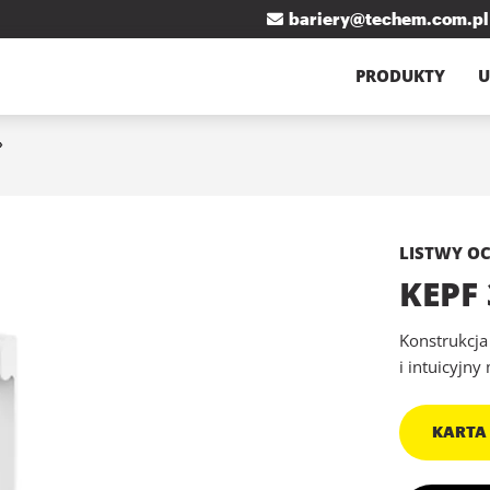
bariery@techem.com.pl
PRODUKTY
U
LISTWY O
KEPF
Konstrukcja
i intuicyjny
KARTA