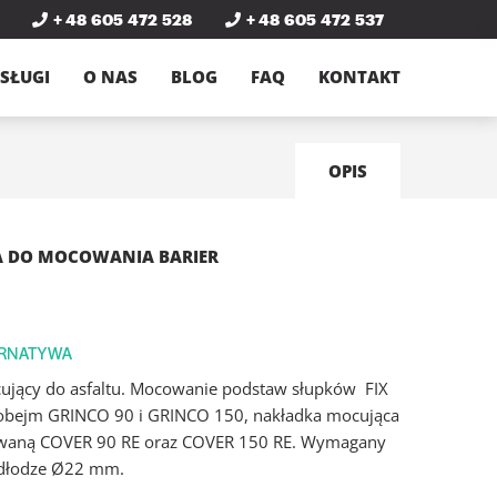
+ 48 605 472 528
+ 48 605 472 537
SŁUGI
O NAS
BLOG
FAQ
KONTAKT
OPIS
A DO MOCOWANIA BARIER
ujący do asfaltu. Mocowanie podstaw słupków FIX
 obejm GRINCO 90 i GRINCO 150, nakładka mocująca
waną COVER 90 RE oraz COVER 150 RE. Wymagany
dłodze Ø22 mm.