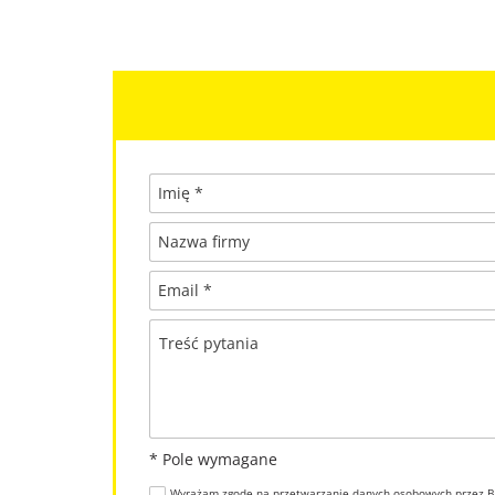
Imię *
Nazwa firmy
Email *
Treść pytania
* Pole wymagane
Wyrażam zgodę na przetwarzanie danych osobowych przez BP