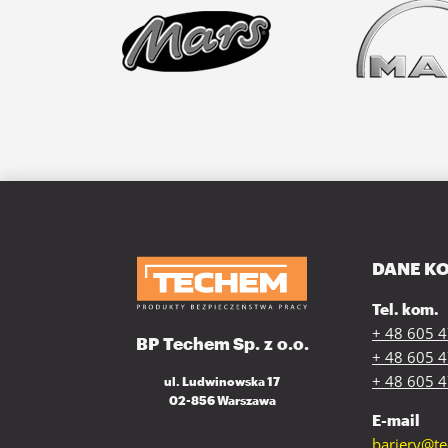
DANE K
Tel. kom.
+ 48 605 
BP Techem Sp. z o.o.
+ 48 605 
+ 48 605 
ul. Ludwinowska 17
02-856 Warszawa
E-mail
bariery@t