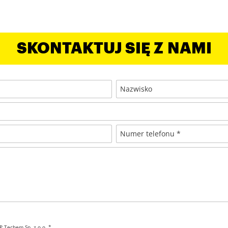
SKONTAKTUJ SIĘ Z NAMI
Nazwisko
Numer telefonu *
 Techem Sp. z o.o. *