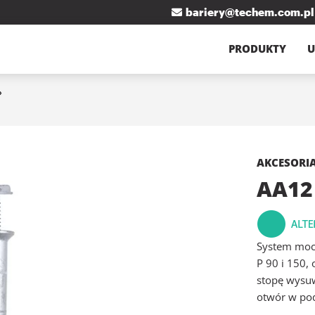
bariery@techem.com.pl
PRODUKTY
U
AKCESORI
AA12
System moc
P 90 i 150,
stopę wysu
otwór w po