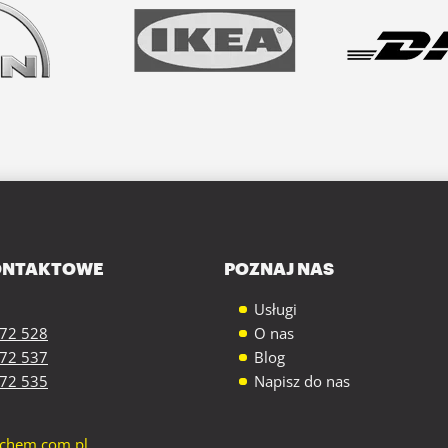
ONTAKTOWE
POZNAJ NAS
Usługi
472 528
O nas
472 537
Blog
472 535
Napisz do nas
echem.com.pl