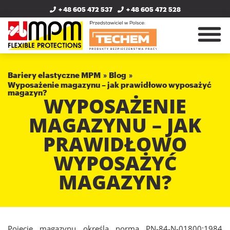
+ 48 605 472 537
+ 48 605 472 528
Bariery elastyczne MPM
Blog
Wyposażenie magazynu – jak prawidłowo wyposażyć
magazyn?
WYPOSAŻENIE
MAGAZYNU – JAK
PRAWIDŁOWO
WYPOSAŻYĆ
MAGAZYN?
Pojęcie magazynu określa norma PN-84-N-01800:1984